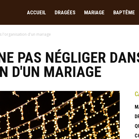
ACCUEIL
DRAGÉES
MARIAGE
BAPTÊME
es-
ns l'organisation d'un mariage
 NE PAS NÉGLIGER DAN
N D'UN MARIAGE
C
M
D
Q
C