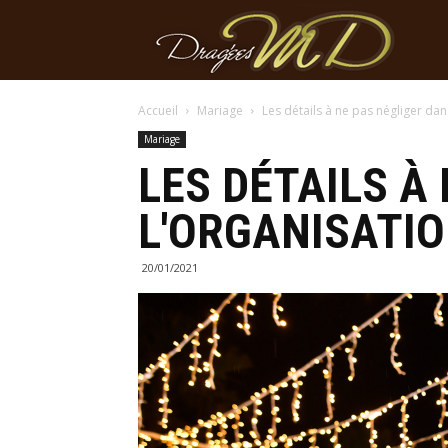
Dragé
Accueil
Mariage
Les détails à ne pas négliger da
MD
Mariage
LES DÉTAILS À
L'ORGANISATIO
20/01/2021